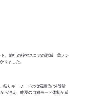
ベント、旅行の検索スコアの激減 ②メン
分かりました。
で、祭りキーワードの検索順位は4段階
位内から消え、昨夏の自粛モード体制が感