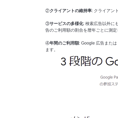
②
クライアントの維持率
: クライア
③
サービスの多様化
: 検索広告以外
告のご利用額の割合を暦年ごとに測定
④
年間のご利用額
: Google 広
ます。